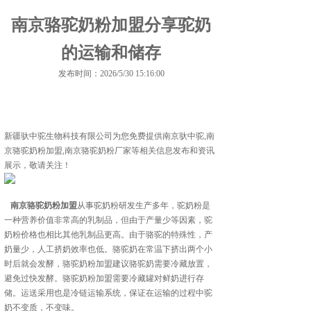
南京骆驼奶粉加盟分享驼奶
的运输和储存
发布时间：2026/5/30 15:16:00
新疆驮中驼生物科技有限公司为您免费提供
南京驮中驼
,南
京骆驼奶粉加盟,南京骆驼奶粉厂家等相关信息发布和资讯
展示，敬请关注！
南京骆驼奶粉加盟
从事驼奶粉研发生产多年，驼奶粉是
一种营养价值非常高的乳制品，但由于产量少等因素，驼
奶粉价格也相比其他乳制品更高。由于骆驼的特殊性，产
奶量少，人工挤奶效率也低。骆驼奶在常温下挤出两个小
时后就会发酵，骆驼奶粉加盟建议骆驼奶需要冷藏放置，
避免过快发酵。骆驼奶粉加盟需要冷藏罐对鲜奶进行存
储。运送采用也是冷链运输系统，保证在运输的过程中驼
奶不变质，不变味。