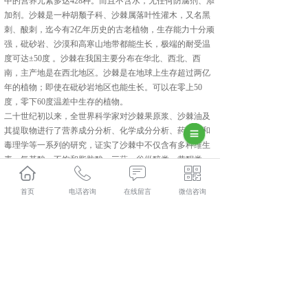
中的营养元素多达428种。而且不含水，无任何防腐剂、添
加剂。沙棘是一种胡颓子科、沙棘属落叶性灌木，又名黑
刺、酸刺，迄今有2亿年历史的古老植物，生存能力十分顽
强，砒砂岩、沙漠和高寒山地带都能生长，极端的耐受温
度可达±50度 。沙棘在我国主要分布在华北、西北、西
南，主产地是在西北地区。沙棘是在地球上生存超过两亿
年的植物；即使在砒砂岩地区也能生长。可以在零上50
度，零下60度温差中生存的植物。
二十世纪初以来，全世界科学家对沙棘果原浆、沙棘油及
其提取物进行了营养成分分析、化学成分分析、药效学和
毒理学等一系列的研究，证实了沙棘中不仅含有多种维生
素、氨基酸、不饱和脂肪酸、三萜、谷甾醇类、黄酮类、
磷酯类、类胡萝卜素、5-羟色胺，而且还含有大量的蛋
白、脂肪、纤维素和灰分元素等。经长期研究统计出沙棘
首页
电话咨询
在线留言
微信咨询
中含有14大类428种营养活性物质。
相关标签：
上一条：
南京初乳配方驼乳粉
下一条：
南京益生菌冻干粉